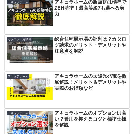
アキュラホームの断熱材は標準で
アキュラホーム
ZEH基準！最高等級7も選べる実
力
総合住宅展示場の評判は？カタロ
カタログ・見積り
グ請求のメリット・デメリットや
注意点を解説
アキュラホームの太陽光発電を徹
アキュラホーム
底解説！メリット＆デメリットや
実際のお得額など
アキュラホームのオプションは高
アキュラホーム
い？費用を抑えるコツと標準仕様
を解説