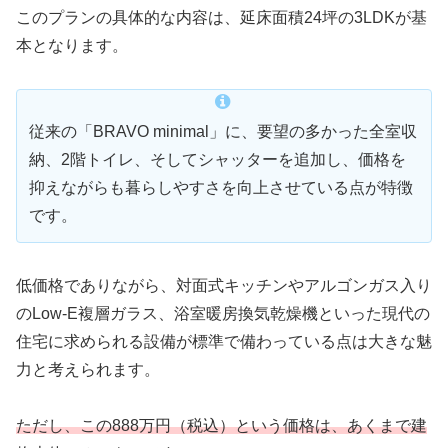
このプランの具体的な内容は、延床面積24坪の3LDKが基
本となります。
従来の「BRAVO minimal」に、要望の多かった全室収
納、2階トイレ、そしてシャッターを追加し、価格を
抑えながらも暮らしやすさを向上させている点が特徴
です。
低価格でありながら、対面式キッチンやアルゴンガス入り
のLow-E複層ガラス、浴室暖房換気乾燥機といった現代の
住宅に求められる設備が標準で備わっている点は大きな魅
力と考えられます。
ただし、この888万円（税込）という価格は、あくまで建