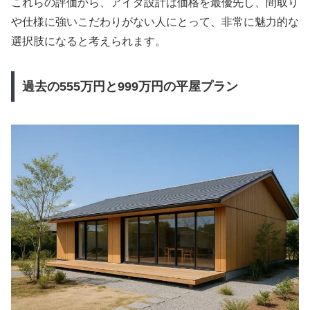
これらの評価から、アイダ設計は価格を最優先し、間取り
や仕様に強いこだわりがない人にとって、非常に魅力的な
選択肢になると考えられます。
過去の555万円と999万円の平屋プラン