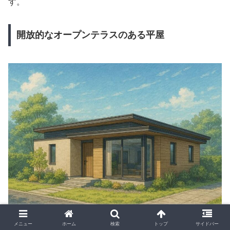
す。
開放的なオープンテラスのある平屋
イメージ作成：当サイト
メニュー
ホーム
検索
トップ
サイドバー