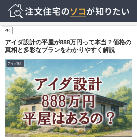
PR
アイダ設計の平屋が888万円って本当？価格の
真相と多彩なプランをわかりやすく解説
アイダ設計