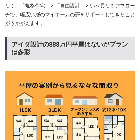
なく、「規格住宅」と「自由設計」という異なるアプロー
チで、幅広い層のマイホームの夢をサポートしてきたこと
がうかがえます。
アイダ設計の888万円平屋はないがプラン
は多彩