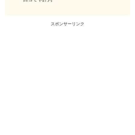
スポンサーリンク