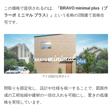
この価格で提供されるのは、
「BRAVO minimal plus（ブ
ラーボ ミニマル プラス）」
という名称の2階建て規格住
宅です。
アイダ設計公式サイト
間取りを固定化し、設計や仕様を統一することで、図面作
成の工程短縮や建材の一括仕入れを可能にし、驚きの低価
格を実現しています。