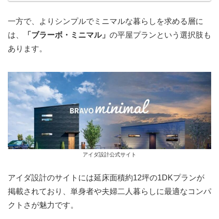
一方で、よりシンプルでミニマルな暮らしを求める層に
は、
「ブラーボ・ミニマル」
の平屋プランという選択肢も
あります。
アイダ設計公式サイト
アイダ設計のサイトには延床面積約12坪の1DKプランが
掲載されており、単身者や夫婦二人暮らしに最適なコンパ
クトさが魅力です。