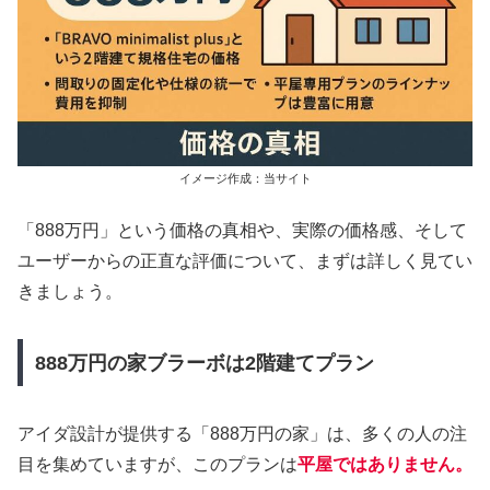
イメージ作成：当サイト
「888万円」という価格の真相や、実際の価格感、そして
ユーザーからの正直な評価について、まずは詳しく見てい
きましょう。
888万円の家ブラーボは2階建てプラン
アイダ設計が提供する「888万円の家」は、多くの人の注
目を集めていますが、このプランは
平屋ではありません。