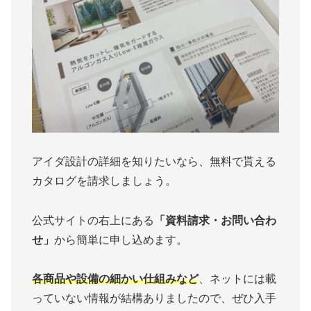
アイダ設計の詳細を知りたいなら、無料で貰える
カタログを請求しましょう。
公式サイトの右上にある
「資料請求・お問い合わ
せ」
から簡単に申し込めます。
各商品や設備の細かい仕組みなど
、ネットには載
っていない情報が結構ありましたので、ぜひ入手