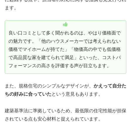
ます。
良い口コミとして多く聞かれるのは、やはり価格面で
の魅力です。「他のハウスメーカーでは考えられない
価格でマイホームが持てた」「物価高の中でも低価格
で高品質な家を建てられて満足」といった、コストパ
フォーマンスの高さを評価する声が目立ちます。
また、規格住宅のシンプルなデザインが、
かえって自分た
ちの好みに合っていた
という意見もあります。
建築基準法に準拠しているため、最低限の住宅性能が担保
されている点も安心材料と捉えられています。