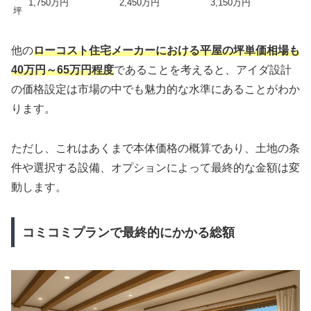
1,750万円
2,450万円
3,150万円
坪
他の
ローコスト住宅メーカーにおける平屋の坪単価相場も
40万円～65万円程度
であることを考えると、アイダ設計
の価格設定は市場の中でも魅力的な水準にあることがわか
ります。
ただし、これはあくまで本体価格の概算であり、土地の条
件や選択する設備、オプションによって最終的な金額は変
動します。
コミコミプランで最終的にかかる総額