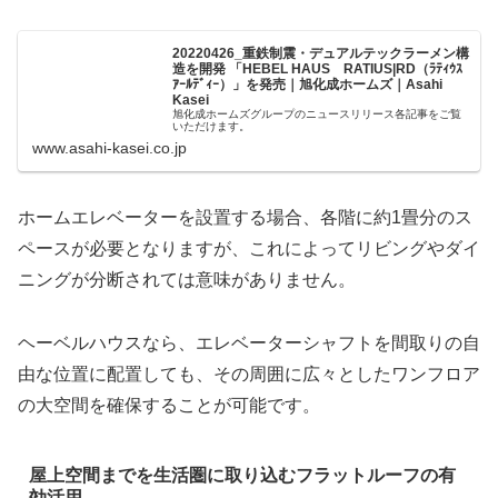
20220426_重鉄制震・デュアルテックラーメン構
造を開発 「HEBEL HAUS RATIUS|RD（ﾗﾃｨｳｽ
ｱｰﾙﾃﾞｨｰ）」を発売｜旭化成ホームズ｜Asahi
Kasei
旭化成ホームズグループのニュースリリース各記事をご覧
いただけます。
www.asahi-kasei.co.jp
ホームエレベーターを設置する場合、各階に約1畳分のス
ペースが必要となりますが、これによってリビングやダイ
ニングが分断されては意味がありません。
ヘーベルハウスなら、エレベーターシャフトを間取りの自
由な位置に配置しても、その周囲に広々としたワンフロア
の大空間を確保することが可能です。
屋上空間までを生活圏に取り込むフラットルーフの有
効活用