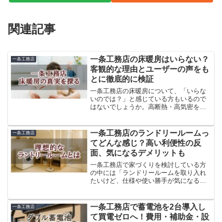
関連記事
一条工務店の床暖房はいらない？
一条工務店
客観的な理由とユーザーの声をも
とに徹底的に検証
一条工務店の床暖房について、「いらな
いのでは？」と感じている方もいるので
はないでしょうか。高断熱・高気密を誇
る住宅性能から、床暖房がなくても十分
に暖かく過ごせるという声もあります。
この記事では、一条工務店の床暖房が
一条工務店のランドリールームっ
一条工務店
「いらない」と言われる理由...
てどんな感じ？高い利便性の反
面、気になるデメリットも
一条工務店で家づくりを検討している方
の中には「ランドリールームを取り入れ
たいけど、仕様や使い勝手が気になる」
と思っている方も多いのではないでしょ
うか。共働きや子育て世帯を中心に、家
事の効率化を目的としたランドリールー
一条工務店で蓄電池を2台導入し
一条工務店
ムの需要は年々高まってい...
て買電ゼロへ！費用・補助金・設