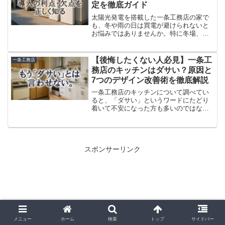
定を徹底ガイド
太陽光発電を搭載した一条工務店の家で
も、冬や雨の日は買電が避けられないと
お悩みではありませんか。特に冬場、全
館床暖房を24時間稼働させると、標準的
な蓄電池1台（7.04kWh）では深夜に電力
が尽きてしまい、割高な深夜電力を買わ
【後悔したくない人必見】一条工
一条工務店
ざるを得なくな...
務店のキッチンはダサい？原因と
7つのデザイン改善術を徹底解説
一条工務店のキッチンについて調べてい
ると、「ダサい」というワードにたどり
着いて不安になった方も多いのではない
でしょうか？SNSやブログで目にするネ
ガティブな声は本当なのか、それとも誤
解なのか気になりますよね。本記事で
は、その理由を丁寧に分析...
スポンサーリンク
メニュー
ホーム
検索
トップ
サイドバー