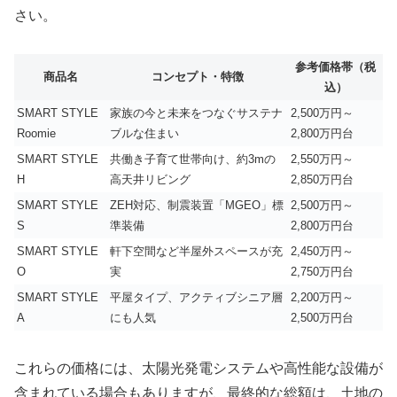
さい。
参考価格帯（税
商品名
コンセプト・特徴
込）
SMART STYLE
家族の今と未来をつなぐサステナ
2,500万円～
Roomie
ブルな住まい
2,800万円台
SMART STYLE
共働き子育て世帯向け、約3mの
2,550万円～
H
高天井リビング
2,850万円台
SMART STYLE
ZEH対応、制震装置「MGEO」標
2,500万円～
S
準装備
2,800万円台
SMART STYLE
軒下空間など半屋外スペースが充
2,450万円～
O
実
2,750万円台
SMART STYLE
平屋タイプ、アクティブシニア層
2,200万円～
A
にも人気
2,500万円台
これらの価格には、太陽光発電システムや高性能な設備が
含まれている場合もありますが、最終的な総額は、土地の