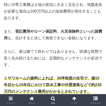
特に付帯工事費は土地の状況に大きく左右され、地盤改良
が必要な場合は100万円以上の追加費用が発生することも
あります。
また、
登記費用やローン保証料、火災保険料といった諸費
用
も、合計すると決して無視できない金額になります。
さらに、家は建てて終わりではありません。快適な状態で
長く住み続けるためには、定期的なメンテナンスが必須で
す。
ミサワホームの資料によれば、30坪程度の住宅で、築10
年目から15年目にかけて防水工事や外壁塗装などで約230
万円のメンテナンス費用がかかるとされています。
メニュー
ホーム
検索
トップ
サイドバー
これには設備の交換費用などは含まれていないため、実際