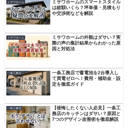
ミサワホームのスマートスタイル
ミサワホーム
は総額いくら？坪単価・見積もり
や交渉術などを解説
ミサワホームの外観はダサい？実
ミサワホーム
際の声の集計結果からわかった原
因と対処法
一条工務店で蓄電池を2台導入し
一条工務店
て買電ゼロへ！費用・補助金・設
定を徹底ガイド
【後悔したくない人必見】一条工
一条工務店
務店のキッチンはダサい？原因と
7つのデザイン改善術を徹底解説