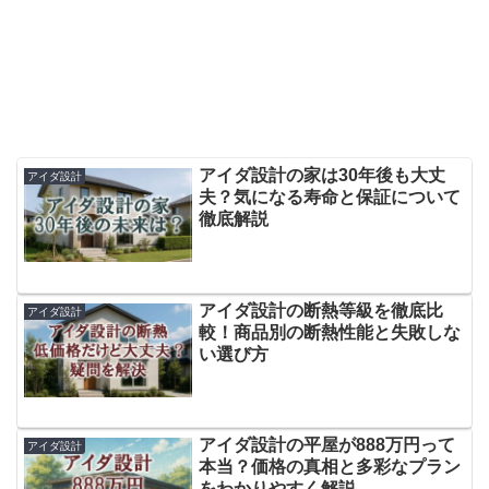
アイダ設計の家は30年後も大丈
アイダ設計
夫？気になる寿命と保証について
徹底解説
アイダ設計の断熱等級を徹底比
アイダ設計
較！商品別の断熱性能と失敗しな
い選び方
アイダ設計の平屋が888万円って
アイダ設計
本当？価格の真相と多彩なプラン
をわかりやすく解説